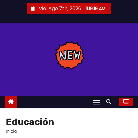
S
Vie. Ago 7th, 2026
11:19:20 AM
a
l
t
a
r
a
l
c
o
n
t
e
n
Educación
i
Inicio
d