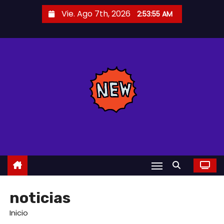
S
Vie. Ago 7th, 2026
2:53:56 AM
a
l
t
a
r
a
l
c
o
n
t
e
n
noticias
i
Inicio
d