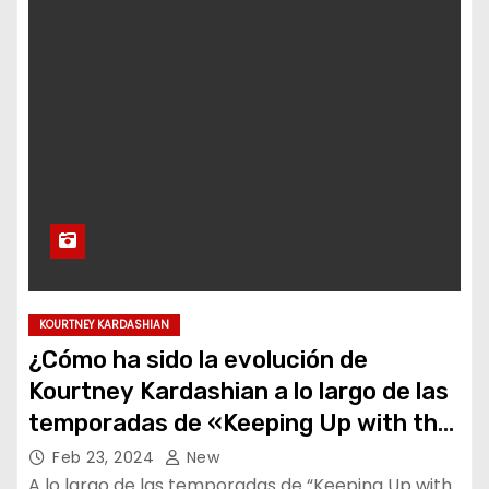
KOURTNEY KARDASHIAN
¿Cómo ha sido la evolución de
Kourtney Kardashian a lo largo de las
temporadas de «Keeping Up with the
Kardashians»?
Feb 23, 2024
New
A lo largo de las temporadas de “Keeping Up with