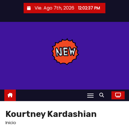
S
Vie. Ago 7th, 2026
12:02:39 PM
a
l
t
a
r
a
l
c
o
n
t
e
n
Kourtney Kardashian
i
Inicio
d