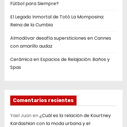
Fútbol para Siempre?
d
El Legado Inmortal de Totó La Momposina:
e
Reina de la Cumbia
e
Almodóvar desafía supersticiones en Cannes
n
con amarillo audaz
t
Cerámica en Espacios de Relajación: Baños y
Spas
r
a
d
Comentarios recientes
a
s
Yael Juan
en
¿Cuál es la relación de Kourtney
Kardashian con la moda urbana y el