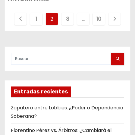
P
1
2
3
…
10
a
g
i
n
a
Entradas recientes
c
i
Zapatero entre Lobbies: ¿Poder o Dependencia
Soberana?
ó
Florentino Pérez vs. Árbitros: ¿Cambiará el
n