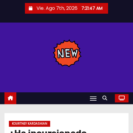
S
Vie. Ago 7th, 2026
7:21:48 AM
a
l
t
a
r
a
l
c
o
n
t
e
n
i
KOURTNEY KARDASHIAN
d