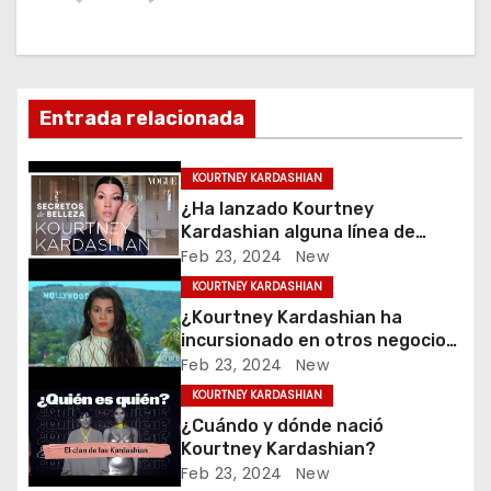
c
i
ó
Entrada relacionada
n
KOURTNEY KARDASHIAN
d
¿Ha lanzado Kourtney
Kardashian alguna línea de
e
moda o productos de belleza?
Feb 23, 2024
New
KOURTNEY KARDASHIAN
e
¿Kourtney Kardashian ha
incursionado en otros negocios
n
además de la televisión?
Feb 23, 2024
New
t
KOURTNEY KARDASHIAN
¿Cuándo y dónde nació
r
Kourtney Kardashian?
Feb 23, 2024
New
a