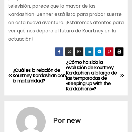
televisión, parece que la mayor de las
Kardashian-Jenner está lista para probar suerte
en esta nueva aventura. ¡Estaremos atentos para
ver qué nos depara el futuro de Kourtney en la
actuación!
¿Cómo ha sido la
N
evolución de Kourtney
¿Cuál es la relación de
Kardashian a lo largo de
a
Kourtney Kardashian con
las temporadas de
la maternidad?
«Keeping Up with the
v
Kardashians»?
e
g
Por
new
a