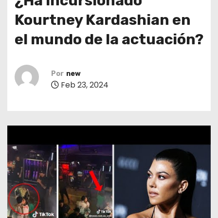
¿Ha incursionado
o
Kourtney Kardashian en
el mundo de la actuación?
Por
new
Feb 23, 2024