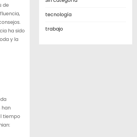
Sin categoría
s de
fluencia,
tecnología
consejos.
trabajo
cia ha sido
oda y la
o
ada
n han
el tiempo
hian: