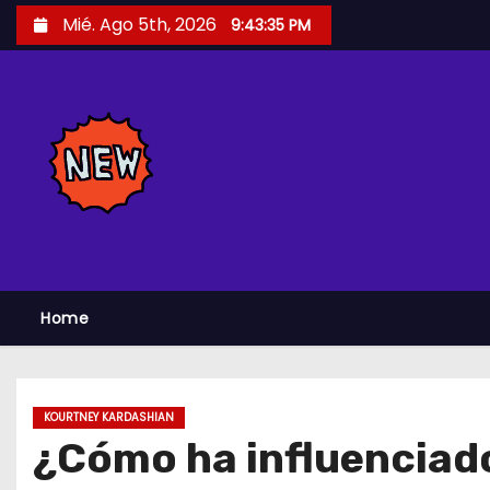
S
Mié. Ago 5th, 2026
9:43:36 PM
a
l
t
a
r
a
l
c
o
n
Home
t
e
n
KOURTNEY KARDASHIAN
i
¿Cómo ha influenciado
d