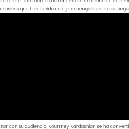
colaborar con marcas de renombre en el mundo de la mo
clusivos que han tenido una gran acogida entre sus segu
ctar con su audiencia, Kourtney Kardashian se ha convert