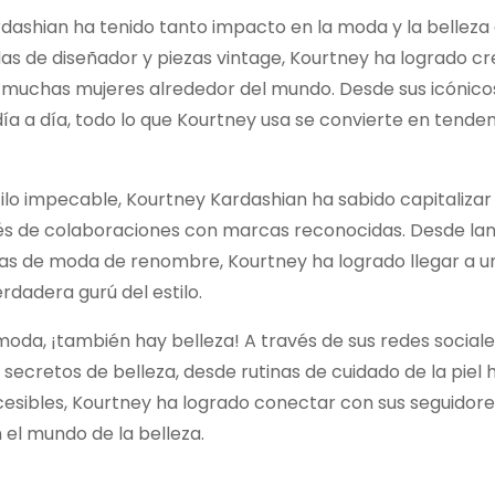
ardashian ha tenido tanto impacto en la moda y la belleza 
as de diseñador y piezas vintage, Kourtney ha logrado cr
a muchas mujeres alrededor del mundo. Desde sus icónicos
día a día, todo lo que Kourtney usa se convierte en tende
lo impecable, Kourtney Kardashian ha sabido capitalizar
avés de colaboraciones con marcas reconocidas. Desde lan
as de moda de renombre, Kourtney ha logrado llegar a u
dadera gurú del estilo.
moda, ¡también hay belleza! A través de sus redes sociale
cretos de belleza, desde rutinas de cuidado de la piel 
ccesibles, Kourtney ha logrado conectar con sus seguidore
 el mundo de la belleza.